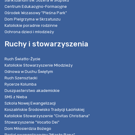
Sanktuarium św. Józefa w Słupsku
Centrum Edukacyjno-Formacyjne
Ośrodek Wczasowy "Pleśna Park"
Dom Pielgrzyma w Skrzatuszu
Katolickie poradnie rodzinne
Ochrona dzieci i młodzieży
Ruchy i stowarzyszenia
Ruch Światło-Życie
Katolickie Stowarzyszenie Młodzieży
Odnowa w Duchu Świętym
Ruch Szensztacki
Rycerze Kolumba
Duszpasterstwo akademickie
SMS z Nieba
Szkoła Nowej Ewangelizacji
Koszalińskie Środowisko Tradycji Łacińskiej
Katolickie Stowarzyszenie "Civitas Christiana"
Stowarzyszenie "Vocatio Dei"
Dom Miłosierdzia Bożego
Portal ewangelizacyjny "Miasto Pana"