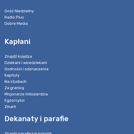
Gość Niedzielny
Radio Plus
Dobre Media
Kapłani
Znajdź księdza
Dziekani i wicedziekani
Godności i odznaczenia
Kapituły
Na studiach
Za granicą
Misjonarze miłosierdzia
Egzorcyści
Zmarli
Dekanaty i parafie
Znajdź parafię lub kościół