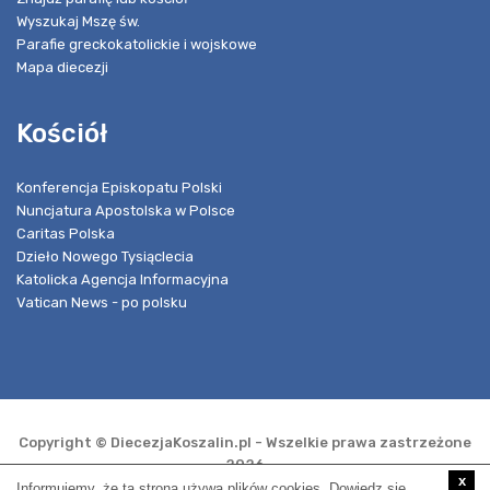
Wyszukaj Mszę św.
Parafie greckokatolickie i wojskowe
Mapa diecezji
Kościół
Konferencja Episkopatu Polski
Nuncjatura Apostolska w Polsce
Caritas Polska
Dzieło Nowego Tysiąclecia
Katolicka Agencja Informacyjna
Vatican News - po polsku
Copyright © DiecezjaKoszalin.pl - Wszelkie prawa zastrzeżone
2026
x
Informujemy, że ta strona używa plików cookies. Dowiedz się