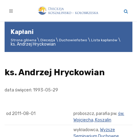
Kapłani
Strona główna
Diecezja
Duchowieństwo
Lista kapłanów
ks. Andrzej Hryckowian
ks. Andrzej Hryckowian
data święceń: 1993-05-29
od 2011-08-01
proboszcz, parafia pw.
św.
Wojciecha, Koszalin
wykładowca,
Wyższe
Seminarium Duchowne
,