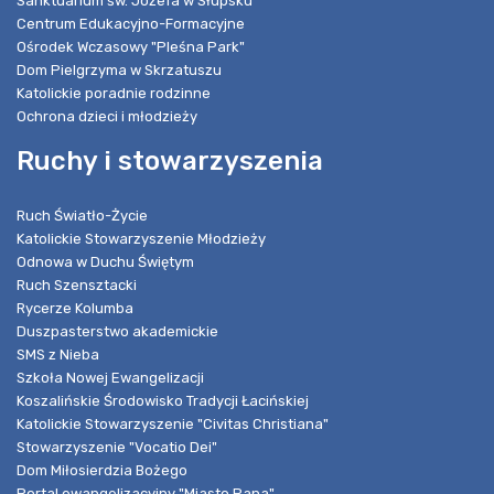
Sanktuarium św. Józefa w Słupsku
Centrum Edukacyjno-Formacyjne
Ośrodek Wczasowy "Pleśna Park"
Dom Pielgrzyma w Skrzatuszu
Katolickie poradnie rodzinne
Ochrona dzieci i młodzieży
Ruchy i stowarzyszenia
Ruch Światło-Życie
Katolickie Stowarzyszenie Młodzieży
Odnowa w Duchu Świętym
Ruch Szensztacki
Rycerze Kolumba
Duszpasterstwo akademickie
SMS z Nieba
Szkoła Nowej Ewangelizacji
Koszalińskie Środowisko Tradycji Łacińskiej
Katolickie Stowarzyszenie "Civitas Christiana"
Stowarzyszenie "Vocatio Dei"
Dom Miłosierdzia Bożego
Portal ewangelizacyjny "Miasto Pana"