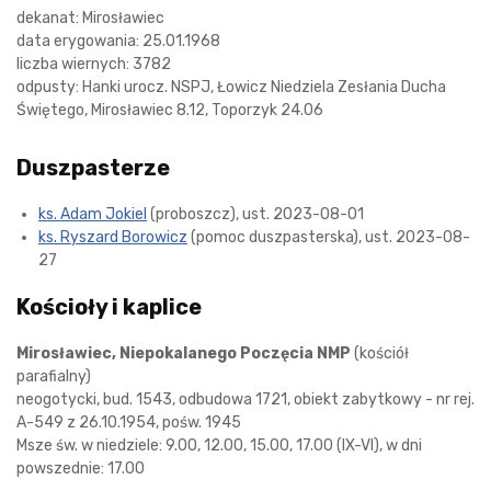
dekanat: Mirosławiec
data erygowania: 25.01.1968
liczba wiernych: 3782
odpusty: Hanki urocz. NSPJ, Łowicz Niedziela Zesłania Ducha
Świętego, Mirosławiec 8.12, Toporzyk 24.06
Duszpasterze
ks. Adam Jokiel
(proboszcz), ust. 2023-08-01
ks. Ryszard Borowicz
(pomoc duszpasterska), ust. 2023-08-
27
Kościoły i kaplice
Mirosławiec, Niepokalanego Poczęcia NMP
(kościół
parafialny)
neogotycki, bud. 1543, odbudowa 1721, obiekt zabytkowy - nr rej.
A-549 z 26.10.1954, pośw. 1945
Msze św. w niedziele: 9.00, 12.00, 15.00, 17.00 (IX-VI), w dni
powszednie: 17.00