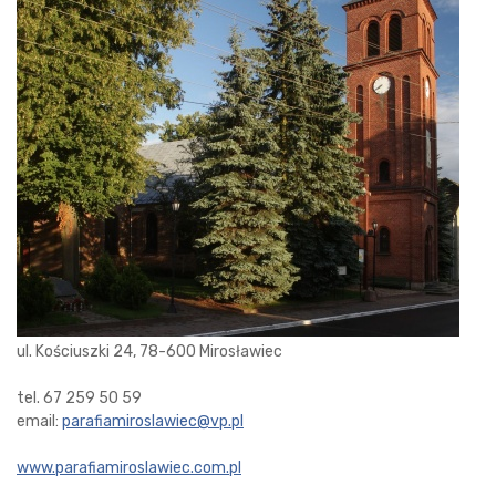
ul. Kościuszki 24, 78-600 Mirosławiec
tel. 67 259 50 59
email:
parafiamiroslawiec@vp.pl
www.parafiamiroslawiec.com.pl