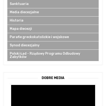
Sanktuaria
Media diecezjalne
Historia
Mapa diecezji
Parafie greckokatolickie i wojskowe
Synod diecezjalny
Polski Ład - Rządowy Programu Odbudowy
Zabytków
DOBRE MEDIA