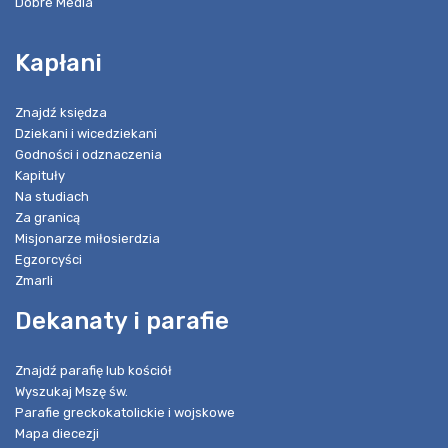
Dobre Media
Kapłani
Znajdź księdza
Dziekani i wicedziekani
Godności i odznaczenia
Kapituły
Na studiach
Za granicą
Misjonarze miłosierdzia
Egzorcyści
Zmarli
Dekanaty i parafie
Znajdź parafię lub kościół
Wyszukaj Mszę św.
Parafie greckokatolickie i wojskowe
Mapa diecezji