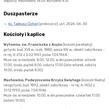
odpusty: Machowino 14.09, Wytowno 4.10
Duszpasterze
ks. Tadeusz Cichoń
(proboszcz), ust. 2026-06-30
Kościoły i kaplice
Wytowno, św. Franciszka z Asyżu
(kościół parafialny)
gotycki, bud. XVII w., rozb. 1880, wieża XIV w., obiekt zabytkowy -
nr rej. A-212 z 2.02.1961, pośw. 1.04.1964
Msze św. w niedziele: 8.00, 12.00, w dni powszednie: wtorek
17.00, środa, piątek 8.00, sobota 17.00 (lato wtorek, sobota
19.00, środa, piątek 8.00)
Machowino, Podwyższenia Krzyża Świętego
(kościół filialny)
neogotycki, bud. 1892, obiekt zabytkowy - nr rej. A-1432 z
31.12.1993, pośw. 7.04.1946
Msze św. w niedziele: 10.00, w dni powszednie: czwartek 17.00
(latem 19.00)