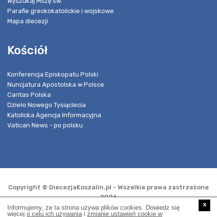
Wyszukaj Mszę św.
Parafie greckokatolickie i wojskowe
Mapa diecezji
Kościół
Konferencja Episkopatu Polski
Nuncjatura Apostolska w Polsce
Caritas Polska
Dzieło Nowego Tysiąclecia
Katolicka Agencja Informacyjna
Vatican News - po polsku
Copyright © DiecezjaKoszalin.pl - Wszelkie prawa zastrzeżone
2026
x
Informujemy, że ta strona używa plików cookies. Dowiedz się
więcej
o celu ich używania
i
zmianie ustawień cookie w