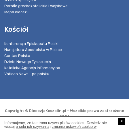
Parafie greckokatolickie i wojskowe
Mapa diecezji
Kościół
Konferencja Episkopatu Polski
Nuncjatura Apostolska w Polsce
Caritas Polska
Dzieło Nowego Tysiąclecia
Katolicka Agencja Informacyjna
Vatican News - po polsku
Copyright © DiecezjaKoszalin.pl - Wszelkie prawa zastrzeżone
2026
x
Informujemy, że ta strona używa plików cookies. Dowiedz się
więcej
o celu ich używania
i
zmianie ustawień cookie w