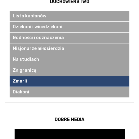
DUCHOWIEŃSTWO
Lista kapłanów
Dziekani i wicedziekani
Godności i odznaczenia
Misjonarze miłosierdzia
Na studiach
Za granicą
Zmarli
Diakoni
DOBRE MEDIA