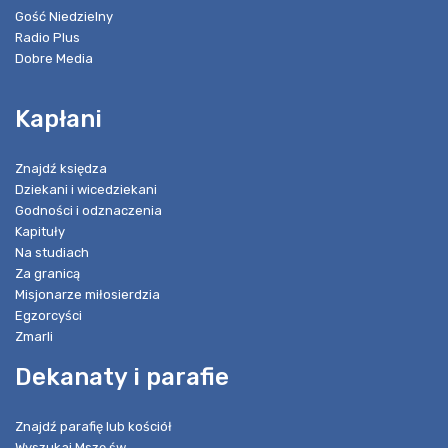
Gość Niedzielny
Radio Plus
Dobre Media
Kapłani
Znajdź księdza
Dziekani i wicedziekani
Godności i odznaczenia
Kapituły
Na studiach
Za granicą
Misjonarze miłosierdzia
Egzorcyści
Zmarli
Dekanaty i parafie
Znajdź parafię lub kościół
Wyszukaj Mszę św.