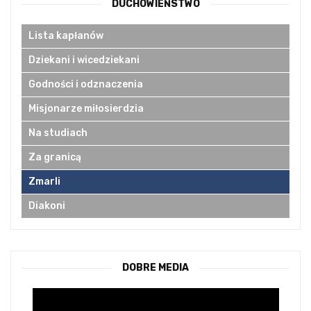
DUCHOWIEŃSTWO
Lista kapłanów
Dziekani i wicedziekani
Godności i odznaczenia
Misjonarze miłosierdzia
Na studiach
Za granicą
Zmarli
Diakoni
DOBRE MEDIA