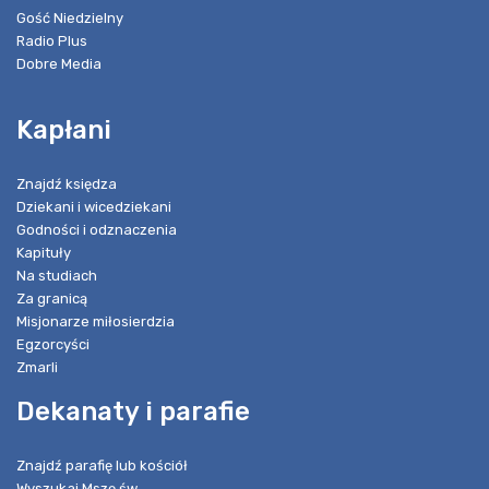
Gość Niedzielny
Radio Plus
Dobre Media
Kapłani
Znajdź księdza
Dziekani i wicedziekani
Godności i odznaczenia
Kapituły
Na studiach
Za granicą
Misjonarze miłosierdzia
Egzorcyści
Zmarli
Dekanaty i parafie
Znajdź parafię lub kościół
Wyszukaj Mszę św.