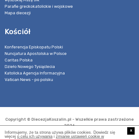
Parafie greckokatolickie i wojskowe
Mapa diecezji
Kościół
Konferencja Episkopatu Polski
Nuncjatura Apostolska w Polsce
Caritas Polska
Dzieło Nowego Tysiąclecia
Katolicka Agencja Informacyjna
Vatican News - po polsku
Copyright © DiecezjaKoszalin.pl - Wszelkie prawa zastrzeżone
2026
x
Informujemy, że ta strona używa plików cookies. Dowiedz się
więcej
o celu ich używania
i
zmianie ustawień cookie w