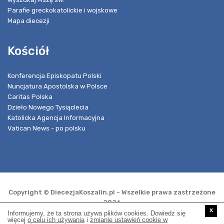
Parafie greckokatolickie i wojskowe
Mapa diecezji
Kościół
Konferencja Episkopatu Polski
Nuncjatura Apostolska w Polsce
Caritas Polska
Dzieło Nowego Tysiąclecia
Katolicka Agencja Informacyjna
Vatican News - po polsku
Copyright © DiecezjaKoszalin.pl - Wszelkie prawa zastrzeżone
2026
x
Informujemy, że ta strona używa plików cookies. Dowiedz się
więcej
o celu ich używania
i
zmianie ustawień cookie w