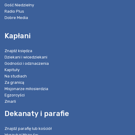
Gość Niedzielny
Radio Plus
Dobre Media
Kapłani
Znajdź księdza
Dziekani i wicedziekani
Godności i odznaczenia
Kapituły
Na studiach
Za granicą
Misjonarze miłosierdzia
Egzorcyści
Zmarli
Dekanaty i parafie
Znajdź parafię lub kościół
Wyszukaj Mszę św.