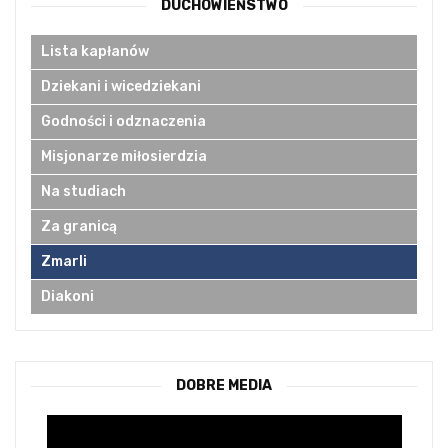
DUCHOWIEŃSTWO
Lista kapłanów
Dziekani i wicedziekani
Godności i odznaczenia
Misjonarze miłosierdzia
Na studiach
Za granicą
Zmarli
Diakoni
DOBRE MEDIA