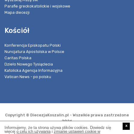
Parafie greckokatolickie i wojskowe
Mapa diecezji
Kościół
Konferencja Episkopatu Polski
Nuncjatura Apostolska w Polsce
Caritas Polska
Dzieło Nowego Tysiąclecia
Katolicka Agencja Informacyjna
Vatican News - po polsku
Copyright © DiecezjaKoszalin.pl - Wszelkie prawa zastrzeżone
2026
x
Informujemy, że ta strona używa plików cookies. Dowiedz się
więcej
o celu ich używania
i
zmianie ustawień cookie w