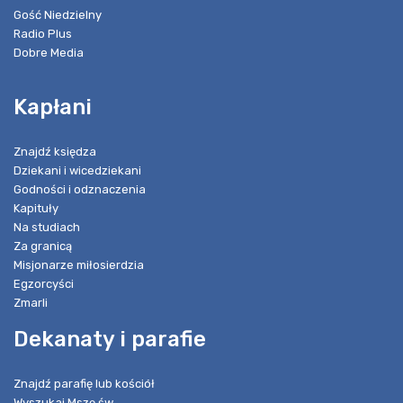
Gość Niedzielny
Radio Plus
Dobre Media
Kapłani
Znajdź księdza
Dziekani i wicedziekani
Godności i odznaczenia
Kapituły
Na studiach
Za granicą
Misjonarze miłosierdzia
Egzorcyści
Zmarli
Dekanaty i parafie
Znajdź parafię lub kościół
Wyszukaj Mszę św.