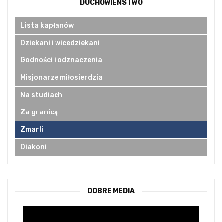
DUCHOWIEŃSTWO
Lista kapłanów
Dziekani i wicedziekani
Godności i odznaczenia
Misjonarze miłosierdzia
Na studiach
Za granicą
Zmarli
Diakoni
DOBRE MEDIA