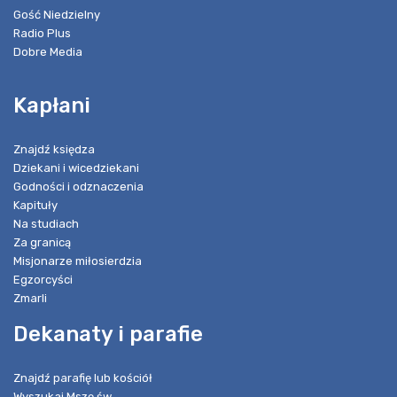
Gość Niedzielny
Radio Plus
Dobre Media
Kapłani
Znajdź księdza
Dziekani i wicedziekani
Godności i odznaczenia
Kapituły
Na studiach
Za granicą
Misjonarze miłosierdzia
Egzorcyści
Zmarli
Dekanaty i parafie
Znajdź parafię lub kościół
Wyszukaj Mszę św.