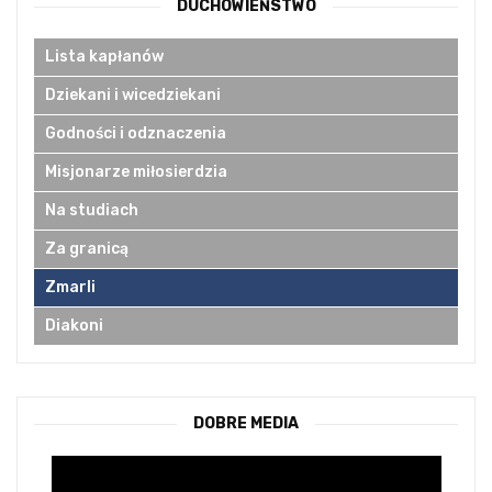
DUCHOWIEŃSTWO
Lista kapłanów
Dziekani i wicedziekani
Godności i odznaczenia
Misjonarze miłosierdzia
Na studiach
Za granicą
Zmarli
Diakoni
DOBRE MEDIA