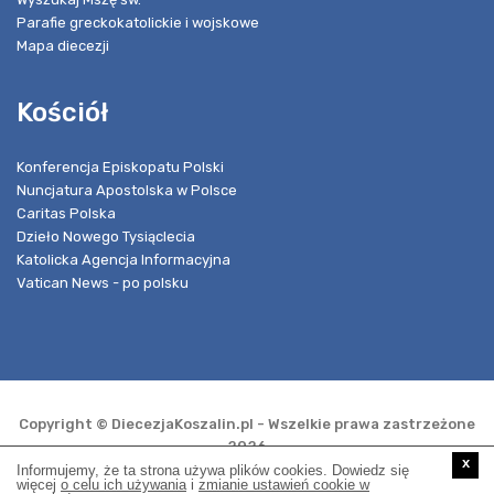
Parafie greckokatolickie i wojskowe
Mapa diecezji
Kościół
Konferencja Episkopatu Polski
Nuncjatura Apostolska w Polsce
Caritas Polska
Dzieło Nowego Tysiąclecia
Katolicka Agencja Informacyjna
Vatican News - po polsku
Copyright © DiecezjaKoszalin.pl - Wszelkie prawa zastrzeżone
2026
x
Informujemy, że ta strona używa plików cookies. Dowiedz się
więcej
o celu ich używania
i
zmianie ustawień cookie w