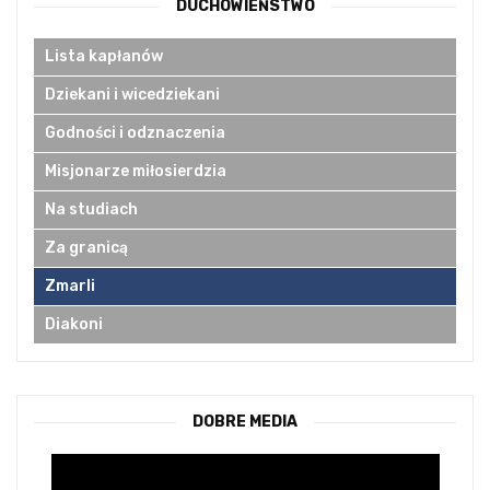
DUCHOWIEŃSTWO
Lista kapłanów
Dziekani i wicedziekani
Godności i odznaczenia
Misjonarze miłosierdzia
Na studiach
Za granicą
Zmarli
Diakoni
DOBRE MEDIA