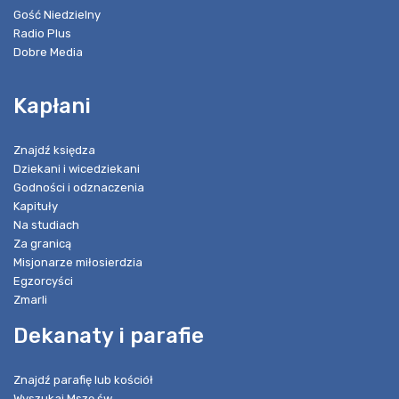
Gość Niedzielny
Radio Plus
Dobre Media
Kapłani
Znajdź księdza
Dziekani i wicedziekani
Godności i odznaczenia
Kapituły
Na studiach
Za granicą
Misjonarze miłosierdzia
Egzorcyści
Zmarli
Dekanaty i parafie
Znajdź parafię lub kościół
Wyszukaj Mszę św.