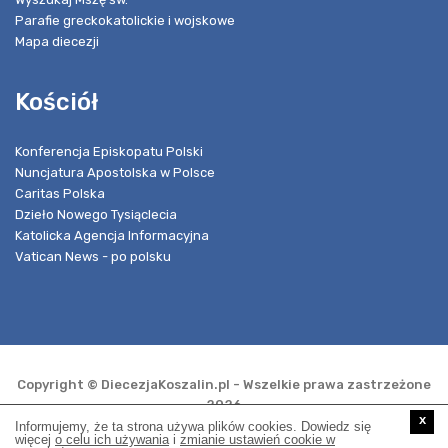
Parafie greckokatolickie i wojskowe
Mapa diecezji
Kościół
Konferencja Episkopatu Polski
Nuncjatura Apostolska w Polsce
Caritas Polska
Dzieło Nowego Tysiąclecia
Katolicka Agencja Informacyjna
Vatican News - po polsku
Copyright © DiecezjaKoszalin.pl - Wszelkie prawa zastrzeżone
2026
x
Informujemy, że ta strona używa plików cookies. Dowiedz się
więcej
o celu ich używania
i
zmianie ustawień cookie w