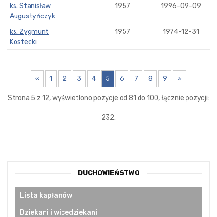
ks. Stanisław
1957
1996-09-09
Augustyńczyk
ks. Zygmunt
1957
1974-12-31
Kostecki
«
1
2
3
4
5
6
7
8
9
»
Strona 5 z 12, wyświetlono pozycje od 81 do 100, łącznie pozycji:
232.
DUCHOWIEŃSTWO
Lista kapłanów
Dziekani i wicedziekani