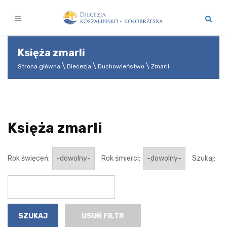
Księża zmarli
Strona główna
Diecezja
Duchowieństwo
Zmarli
Księża zmarli
Rok święceń:
Rok śmierci:
Szukaj:
USUŃ FILTR