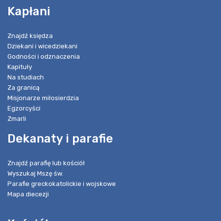
Kapłani
Znajdź księdza
Dziekani i wicedziekani
Godności i odznaczenia
Kapituły
Na studiach
Za granicą
Misjonarze miłosierdzia
Egzorcyści
Zmarli
Dekanaty i parafie
Znajdź parafię lub kościół
Wyszukaj Mszę św.
Parafie greckokatolickie i wojskowe
Mapa diecezji