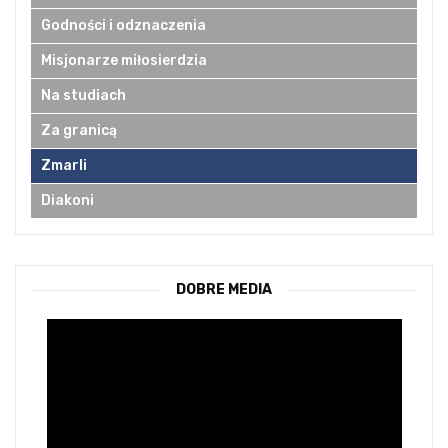
Godności i odznaczenia
Misjonarze miłosierdzia
Na studiach
Za granicą
Zmarli
Diakoni
DOBRE MEDIA