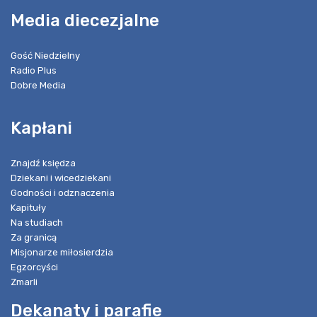
Media diecezjalne
Gość Niedzielny
Radio Plus
Dobre Media
Kapłani
Znajdź księdza
Dziekani i wicedziekani
Godności i odznaczenia
Kapituły
Na studiach
Za granicą
Misjonarze miłosierdzia
Egzorcyści
Zmarli
Dekanaty i parafie