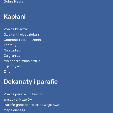
Dobre Media
Kapłani
Znajdź księdza
Dziekani i wicedziekani
Godności i odznaczenia
Kapituły
Na studiach
Za granicą
Misjonarze miłosierdzia
Egzorcyści
Zmarli
Dekanaty i parafie
Znajdź parafię lub kościół
Wyszukaj Mszę św.
Parafie greckokatolickie i wojskowe
Mapa diecezji