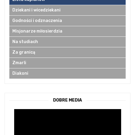
Dziekani i wicedziekani
Godności i odznaczenia
Misjonarze miłosierdzia
Na studiach
Za granicą
Zmarli
Diakoni
DOBRE MEDIA