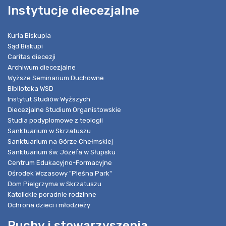
Instytucje diecezjalne
Kuria Biskupia
Sąd Biskupi
Caritas diecezji
Archiwum diecezjalne
Wyższe Seminarium Duchowne
Biblioteka WSD
Instytut Studiów Wyższych
Diecezjalne Studium Organistowskie
Studia podyplomowe z teologii
Sanktuarium w Skrzatuszu
Sanktuarium na Górze Chełmskiej
Sanktuarium św. Józefa w Słupsku
Centrum Edukacyjno-Formacyjne
Ośrodek Wczasowy "Pleśna Park"
Dom Pielgrzyma w Skrzatuszu
Katolickie poradnie rodzinne
Ochrona dzieci i młodzieży
Ruchy i stowarzyszenia