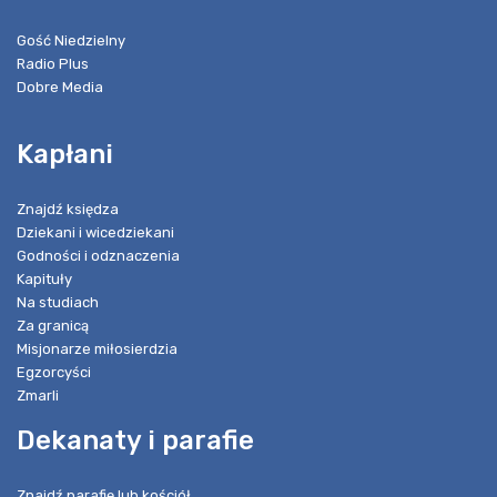
Gość Niedzielny
Radio Plus
Dobre Media
Kapłani
Znajdź księdza
Dziekani i wicedziekani
Godności i odznaczenia
Kapituły
Na studiach
Za granicą
Misjonarze miłosierdzia
Egzorcyści
Zmarli
Dekanaty i parafie
Znajdź parafię lub kościół