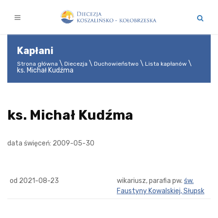
Kapłani
Strona główna
Diecezja
Duchowieństwo
Lista kapłanów
ks. Michał Kudźma
ks. Michał Kudźma
data święceń: 2009-05-30
od 2021-08-23
wikariusz, parafia pw.
św.
Faustyny Kowalskiej, Słupsk