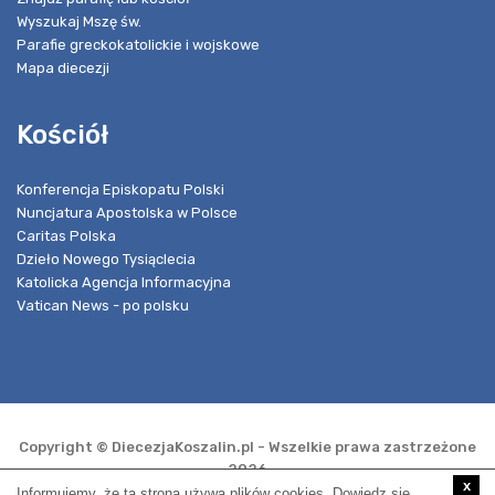
Wyszukaj Mszę św.
Parafie greckokatolickie i wojskowe
Mapa diecezji
Kościół
Konferencja Episkopatu Polski
Nuncjatura Apostolska w Polsce
Caritas Polska
Dzieło Nowego Tysiąclecia
Katolicka Agencja Informacyjna
Vatican News - po polsku
Copyright © DiecezjaKoszalin.pl - Wszelkie prawa zastrzeżone
2026
x
Informujemy, że ta strona używa plików cookies. Dowiedz się