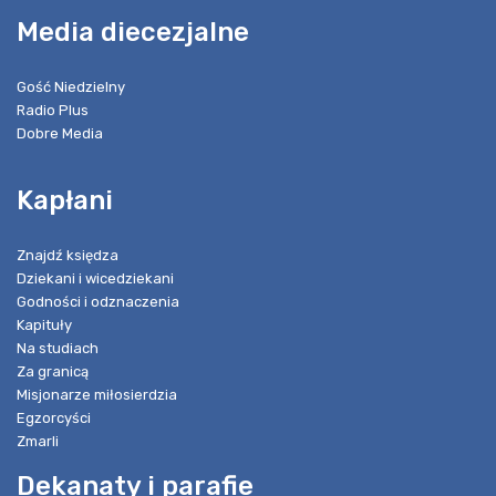
Media diecezjalne
Gość Niedzielny
Radio Plus
Dobre Media
Kapłani
Znajdź księdza
Dziekani i wicedziekani
Godności i odznaczenia
Kapituły
Na studiach
Za granicą
Misjonarze miłosierdzia
Egzorcyści
Zmarli
Dekanaty i parafie