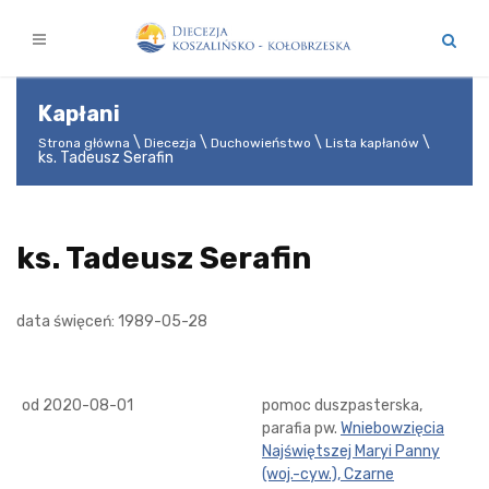
Kapłani
Strona główna
Diecezja
Duchowieństwo
Lista kapłanów
ks. Tadeusz Serafin
ks. Tadeusz Serafin
data święceń: 1989-05-28
od 2020-08-01
pomoc duszpasterska,
parafia pw.
Wniebowzięcia
Najświętszej Maryi Panny
(woj.-cyw.), Czarne