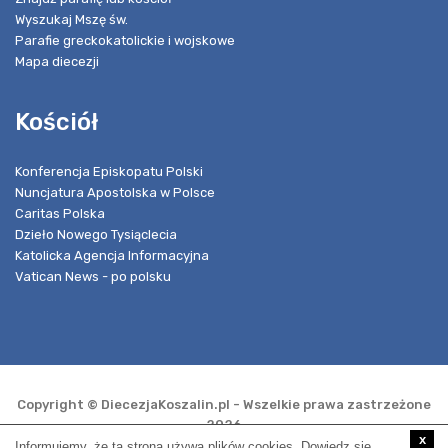
Wyszukaj Mszę św.
Parafie greckokatolickie i wojskowe
Mapa diecezji
Kościół
Konferencja Episkopatu Polski
Nuncjatura Apostolska w Polsce
Caritas Polska
Dzieło Nowego Tysiąclecia
Katolicka Agencja Informacyjna
Vatican News - po polsku
Copyright © DiecezjaKoszalin.pl - Wszelkie prawa zastrzeżone
2026
x
Informujemy, że ta strona używa plików cookies. Dowiedz się