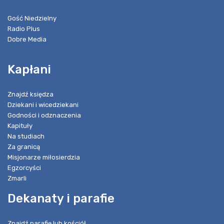
Gość Niedzielny
Radio Plus
Dobre Media
Kapłani
Znajdź księdza
Dziekani i wicedziekani
Godności i odznaczenia
Kapituły
Na studiach
Za granicą
Misjonarze miłosierdzia
Egzorcyści
Zmarli
Dekanaty i parafie
Znajdź parafię lub kościół