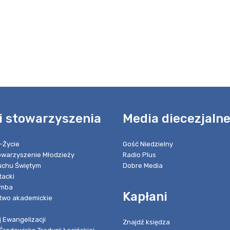
i stowarzyszenia
Media diecezjaln
-Życie
Gość Niedzielny
towarzyszenie Młodzieży
Radio Plus
chu Świętym
Dobre Media
tacki
umba
Kapłani
two akademickie
 Ewangelizacji
Znajdź księdza