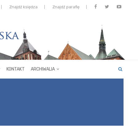
Znajdź księdza
Znajdź parafię
KONTAKT
ARCHIWALIA