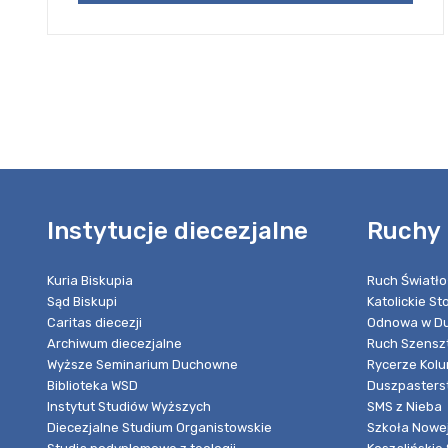
Instytucje diecezjalne
Ruchy 
Kuria Biskupia
Ruch Światło
Sąd Biskupi
Katolickie S
Caritas diecezji
Odnowa w Du
Archiwum diecezjalne
Ruch Szensz
Wyższe Seminarium Duchowne
Rycerze Kol
Biblioteka WSD
Duszpasters
Instytut Studiów Wyższych
SMS z Nieba
Diecezjalne Studium Organistowskie
Szkoła Nowej