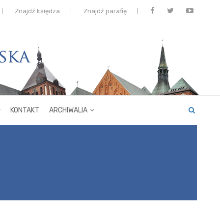
Znajdź księdza
Znajdź parafię
KONTAKT
ARCHIWALIA