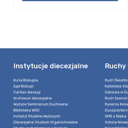
Instytucje diecezjalne
Ruchy 
Kuria Biskupia
Ruch Światło
Sąd Biskupi
Katolickie S
Caritas diecezji
Odnowa w Du
Archiwum diecezjalne
Ruch Szensz
Wyższe Seminarium Duchowne
Rycerze Kol
Biblioteka WSD
Duszpasters
Instytut Studiów Wyższych
SMS z Nieba
Diecezjalne Studium Organistowskie
Szkoła Nowej