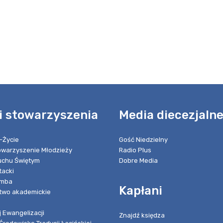
i stowarzyszenia
Media diecezjaln
-Życie
Gość Niedzielny
towarzyszenie Młodzieży
Radio Plus
chu Świętym
Dobre Media
tacki
umba
Kapłani
two akademickie
 Ewangelizacji
Znajdź księdza