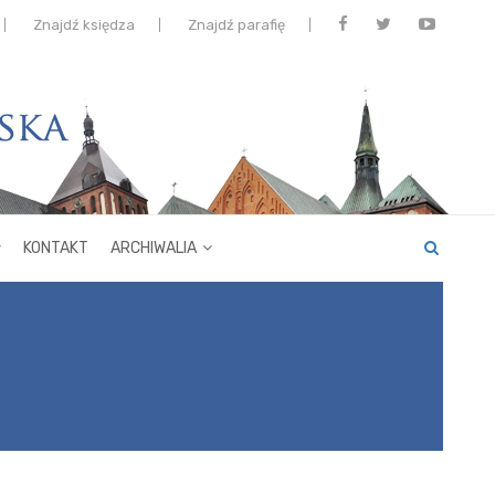
Znajdź księdza
Znajdź parafię
KONTAKT
ARCHIWALIA