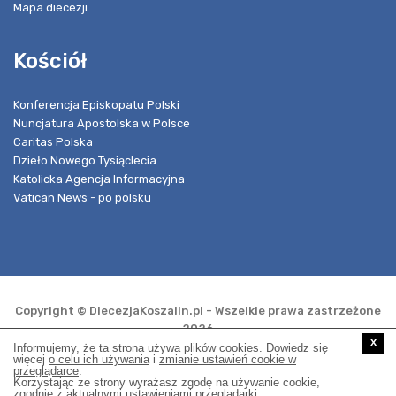
Mapa diecezji
Kościół
Konferencja Episkopatu Polski
Nuncjatura Apostolska w Polsce
Caritas Polska
Dzieło Nowego Tysiąclecia
Katolicka Agencja Informacyjna
Vatican News - po polsku
Copyright © DiecezjaKoszalin.pl - Wszelkie prawa zastrzeżone
2026
x
Informujemy, że ta strona używa plików cookies. Dowiedz się
więcej
o celu ich używania
i
zmianie ustawień cookie w
przeglądarce
.
Realizacja i opieka techniczna:
Korzystając ze strony wyrażasz zgodę na używanie cookie,
zgodnie z aktualnymi ustawieniami przeglądarki.