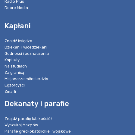
Radio Plus
Dobre Media
Kapłani
Znajdź księdza
Dziekani i wicedziekani
Godności i odznaczenia
Kapituły
Na studiach
Za granicą
Misjonarze miłosierdzia
Egzorcyści
Zmarli
Dekanaty i parafie
Znajdź parafię lub kościół
Wyszukaj Mszę św.
Parafie greckokatolickie i wojskowe