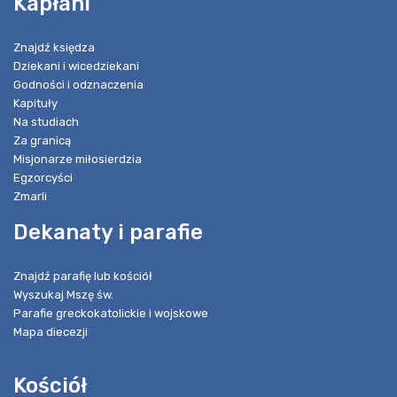
Kapłani
Znajdź księdza
Dziekani i wicedziekani
Godności i odznaczenia
Kapituły
Na studiach
Za granicą
Misjonarze miłosierdzia
Egzorcyści
Zmarli
Dekanaty i parafie
Znajdź parafię lub kościół
Wyszukaj Mszę św.
Parafie greckokatolickie i wojskowe
Mapa diecezji
Kościół