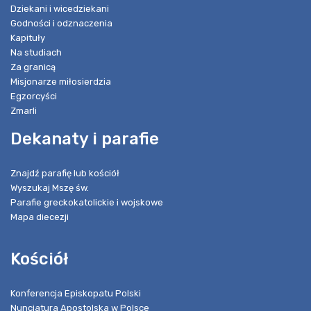
Dziekani i wicedziekani
Godności i odznaczenia
Kapituły
Na studiach
Za granicą
Misjonarze miłosierdzia
Egzorcyści
Zmarli
Dekanaty i parafie
Znajdź parafię lub kościół
Wyszukaj Mszę św.
Parafie greckokatolickie i wojskowe
Mapa diecezji
Kościół
Konferencja Episkopatu Polski
Nuncjatura Apostolska w Polsce