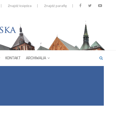
Znajdź księdza
Znajdź parafię
KONTAKT
ARCHIWALIA