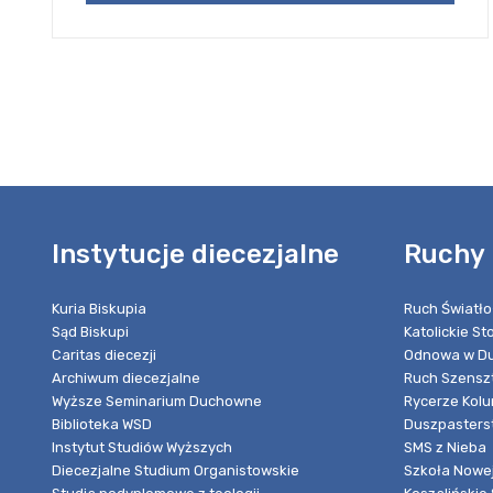
Instytucje diecezjalne
Ruchy 
Kuria Biskupia
Ruch Światło
Sąd Biskupi
Katolickie S
Caritas diecezji
Odnowa w Du
Archiwum diecezjalne
Ruch Szensz
Wyższe Seminarium Duchowne
Rycerze Kol
Biblioteka WSD
Duszpasters
Instytut Studiów Wyższych
SMS z Nieba
Diecezjalne Studium Organistowskie
Szkoła Nowej