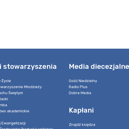
i stowarzyszenia
Media diecezjaln
-Życie
Gość Niedzielny
towarzyszenie Młodzieży
Radio Plus
chu Świętym
Dobre Media
tacki
umba
Kapłani
two akademickie
 Ewangelizacji
Znajdź księdza