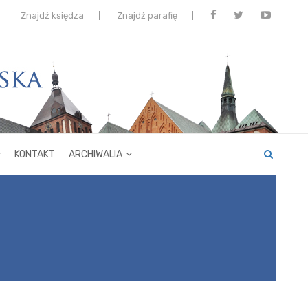
Znajdź księdza
Znajdź parafię
KONTAKT
ARCHIWALIA