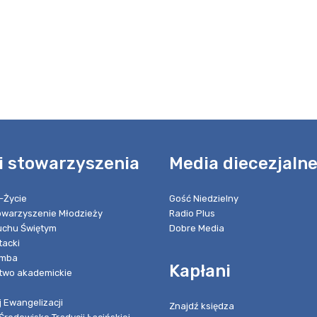
i stowarzyszenia
Media diecezjaln
-Życie
Gość Niedzielny
towarzyszenie Młodzieży
Radio Plus
chu Świętym
Dobre Media
tacki
umba
Kapłani
two akademickie
 Ewangelizacji
Znajdź księdza