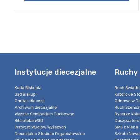
Instytucje diecezjalne
Ruchy 
Kuria Biskupia
Ruch Światło
Sąd Biskupi
Katolickie S
Caritas diecezji
Odnowa w Du
Archiwum diecezjalne
Ruch Szensz
Wyższe Seminarium Duchowne
Rycerze Kol
Biblioteka WSD
Duszpasters
Instytut Studiów Wyższych
SMS z Nieba
Diecezjalne Studium Organistowskie
Szkoła Nowej