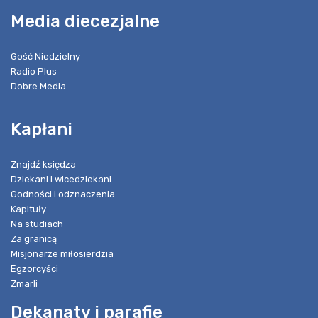
Media diecezjalne
Gość Niedzielny
Radio Plus
Dobre Media
Kapłani
Znajdź księdza
Dziekani i wicedziekani
Godności i odznaczenia
Kapituły
Na studiach
Za granicą
Misjonarze miłosierdzia
Egzorcyści
Zmarli
Dekanaty i parafie