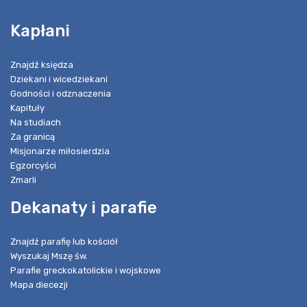
Kapłani
Znajdź księdza
Dziekani i wicedziekani
Godności i odznaczenia
Kapituły
Na studiach
Za granicą
Misjonarze miłosierdzia
Egzorcyści
Zmarli
Dekanaty i parafie
Znajdź parafię lub kościół
Wyszukaj Mszę św.
Parafie greckokatolickie i wojskowe
Mapa diecezji