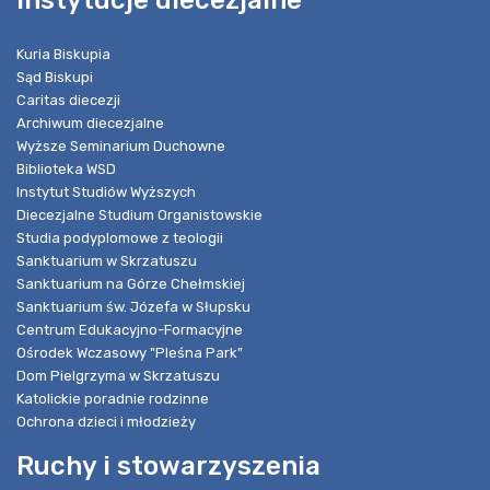
Instytucje diecezjalne
Kuria Biskupia
Sąd Biskupi
Caritas diecezji
Archiwum diecezjalne
Wyższe Seminarium Duchowne
Biblioteka WSD
Instytut Studiów Wyższych
Diecezjalne Studium Organistowskie
Studia podyplomowe z teologii
Sanktuarium w Skrzatuszu
Sanktuarium na Górze Chełmskiej
Sanktuarium św. Józefa w Słupsku
Centrum Edukacyjno-Formacyjne
Ośrodek Wczasowy "Pleśna Park"
Dom Pielgrzyma w Skrzatuszu
Katolickie poradnie rodzinne
Ochrona dzieci i młodzieży
Ruchy i stowarzyszenia